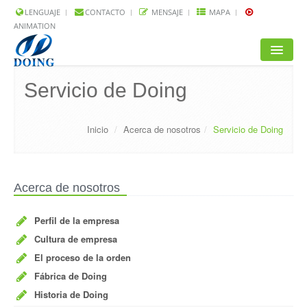
LENGUAJE
CONTACTO
MENSAJE
MAPA
ANIMATION
INICIO
Servicio de Doing
PRODUCTOS
Inicio
/
Acerca de nosotros
/
Servicio de Doing
SOLUCIÓN
PROYECTOS
Acerca de nosotros
P.P.F.F.
Perfil de la empresa
NOTICIAS
Cultura de empresa
ACERCA DE NOSOTROS
El proceso de la orden
Fábrica de Doing
Historia de Doing