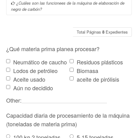
máquina de corte de círculos para cortar las llantas interiores de
El diámetro de un reactor de la planta de pirólisis de los
¿Cuáles son las funcionees de la máquina de elaboración de
los neumáticos.
neumáticos es de 1,2 metros, si el diámetro de sus neumáticos
negro de carbón?
de desecho es más grande que este dato, le sugerimos cortar
las llantas primero y hacerlo más fácil para alimentar el reactor.
La máquina de elaboración de negro de carbón, que trabaja con
la planta de pirolisis de neumáticos, se llama la máquina de
Total Páginas
8
Expedientes
elevación de negro de humo con tornillo, cuya función es sacar
el negro de carbón afuera de la fosa de negro de carbono en la
forma
¿Qué materia prima planea procesar?
Neumático de caucho
Residuos plásticos
Lodos de petróleo
Biomasa
Aceite usado
aceite de pirólisis
Aún no decidido
Other:
Capacidad diaria de procesamiento de la máquina
(toneladas de materia prima)
100 kg-2 toneladas
5-15 toneladas