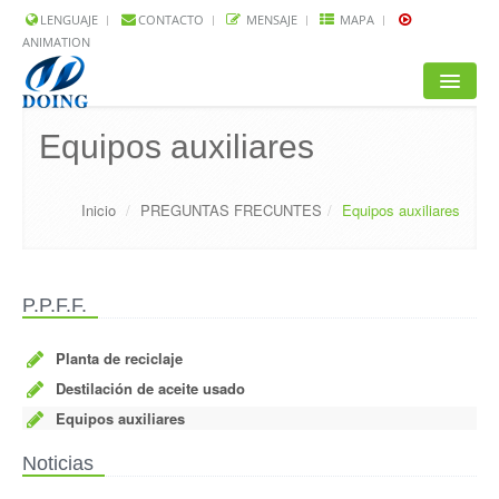
LENGUAJE
CONTACTO
MENSAJE
MAPA
ANIMATION
INICIO
Equipos auxiliares
PRODUCTOS
Inicio
/
PREGUNTAS FRECUNTES
/
Equipos auxiliares
SOLUCIÓN
PROYECTOS
P.P.F.F.
P.P.F.F.
Planta de reciclaje
NOTICIAS
Destilación de aceite usado
ACERCA DE NOSOTROS
Equipos auxiliares
Noticias