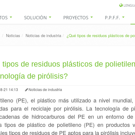
LENGU
TOS
SOLUCIÓN
PROYECTOS
P.P.F.F.
/
Noticias
/
Noticias de industria
/
¿Qué tipos de residuos plásticos de pol
tipos de residuos plásticos de polietil
cnología de pirólisis?
8-21 14:13
Noticias de industria
etileno (PE), el plástico más utilizado a nivel mundial
as para el reciclaje por pirólisis. La tecnología de 
 cadenas de hidrocarburos del PE en un entorno de a
s tipos de plástico de polietileno (PE) en productos
ales tipos de residuos de PE aptos para la pirólisis incluy