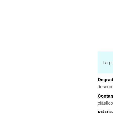
La pi
Degrad
descomp
Contam
plástic
Plástic