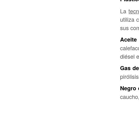
La
tecn
utiliza
sus com
Aceite 
calefac
diésel 
Gas de
pirólis
Negro 
caucho,