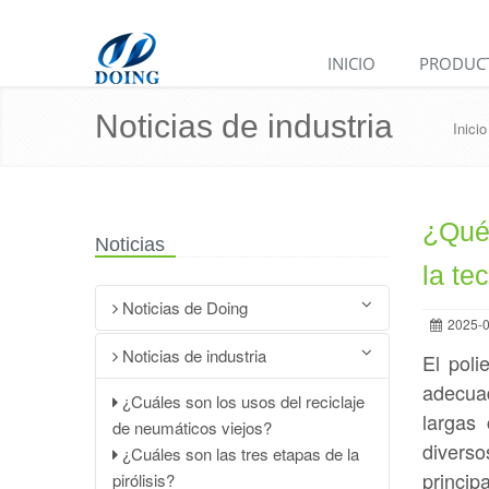
INICIO
PRODUC
Noticias de industria
Inicio
¿Qué 
Noticias
la te
Noticias de Doing
2025-0
Planta de pirólisis de neumáticos
Noticias de industria
El poli
de desecho DOING de 15 TPD por
adecuad
¿Cuáles son los usos del reciclaje
lotes vendida a un cliente de Mali
largas
de neumáticos viejos?
DOING firma un acuerdo de
diverso
¿Cuáles son las tres etapas de la
cooperación con un cliente
princip
pirólisis?
mexicano: Equipos de conversión