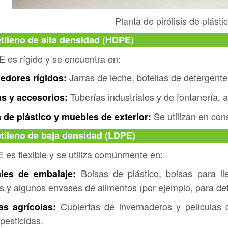
Planta de pirólisis de plás
etileno de alta densidad (HDPE)
 es rígido y se encuentra en:
Jarras de leche, botellas de detergent
edores rígidos:
Tuberías industriales y de fontanería,
as y accesorios:
Se utilizan en con
 de plástico y muebles de exterior:
etileno de baja densidad (LDPE)
 es flexible y se utiliza comúnmente en:
Bolsas de plástico, bolsas para lleva
ales de embalaje:
s y algunos envases de alimentos (por ejemplo, para det
Cubiertas de invernaderos y películas
as agrícolas:
 pesticidas.