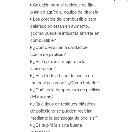
Solución para el reciclaje de film
de neumáticos a diésel
plástico agrícola: equipo de pirólisis
Envío a Zambia del nuevo equipo
Los precios del combustible para
de destilación de aceite de pirólisis
calefacción están en aumento,
de neumáticos a diésel con
¿cómo puede la industria ahorrar en
catalizador DY-D-14
combustible?
Equipo de pirólisis DOING de 500
¿Cómo evaluar la calidad del
kg sobre patines enviado a España.
aceite de pirólisis?
Un cliente chino encargó a DOING
¿Es la pirólisis mejor que la
una planta de pirólisis de polvo de
incineración?
caucho de 50 TPD.
¿Es el lodo a base de aceite un
Máquina de pirólisis de eliminación
material peligroso? ¿Cómo tratarlo?
de lodos de fondo de tanque
¿Cuál es la temperatura de pirólisis
entregada a Colombia
del caucho?
Cliente egipcio hizo un pedido de la
¿Qué tipos de residuos plásticos
unidad de pirólisis de desechos
de polietileno se pueden reciclar
médicos modelo DY-15
mediante la tecnología de pirólisis?
Nuevo pedido: un cliente
¿Es la pirólisis una buena
colombiano volvió a encargar a
inversión?