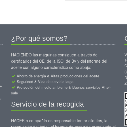
¿Por qué somos?
W
HACIENDO las máquinas consiguen a través de
T
certificados del CE, de la ISO, de BV y del informe del
C
aceite con alguno característico como abajo:
C
Ahorro de energía & Altas producciones del aceite
D
Seguridad & Vida de servicio larga
Z
o-
Protección del medio ambiente & Buenos servicios After-
sale
e
Servicio de la recogida
HACER a compañía es responsable tomar clientes, la
reservación del hotel, el horario de recorrido arreglando el