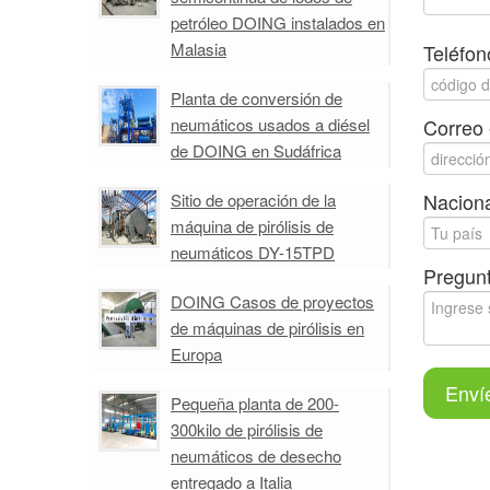
petróleo DOING instalados en
Malasia
Teléfon
Planta de conversión de
neumáticos usados a diésel
Correo 
de DOING en Sudáfrica
Naciona
Sitio de operación de la
máquina de pirólisis de
neumáticos DY-15TPD
Pregunt
DOING Casos de proyectos
de máquinas de pirólisis en
Europa
Enví
Pequeña planta de 200-
300kilo de pirólisis de
neumáticos de desecho
entregado a Italia