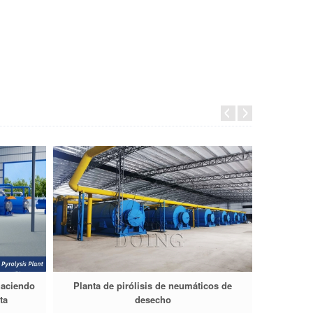
haciendo
Planta de pirólisis de neumáticos de
Introducc
ta
desecho
de acei