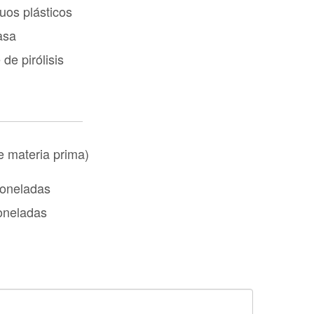
uos plásticos
asa
 de pirólisis
e materia prima)
toneladas
oneladas