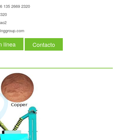
6 135 2669 2320
2320
hao2
inggroup.com
n línea
Contacto