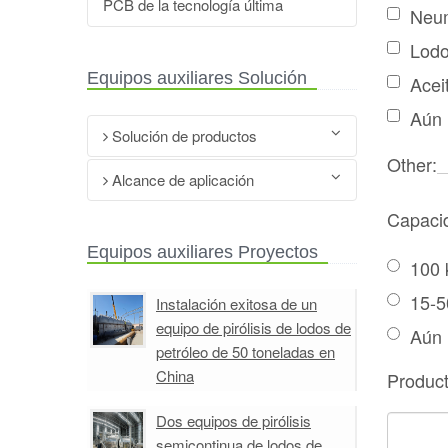
PCB de la tecnología última
Neum
Lodo
Equipos auxiliares Solución
Acei
Aún 
Solución de productos
Other:
El uso de los productos de pirolisis
Alcance de aplicación
Sistema de destilación de aceite
Capacid
Aplicación de productos de pirolisis
Equipos de pirolisis de aceite de
Reciclaje de recursos renovables
cauchos de desecho
Equipos auxiliares Proyectos
100 
Planta de aceite de plásticos de
desecho
15-5
Instalación exitosa de un
Máquina de pirolisis de aceite de
equipo de pirólisis de lodos de
Aún 
neumáticos de desecho
petróleo de 50 toneladas en
China
Product
Dos equipos de pirólisis
semicontinua de lodos de