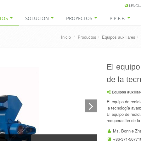
LENGU
TOS
SOLUCIÓN
PROYECTOS
P.P.F.F.
Inicio
/
Productos
/
Equipos auxiliares
/
El equipo
de la tec
Equipos auxiliar
El equipo de recic
la tecnología avan
El equipo de recic
recuperación de la 
Ms. Bonnie Zh
+86-371-56771