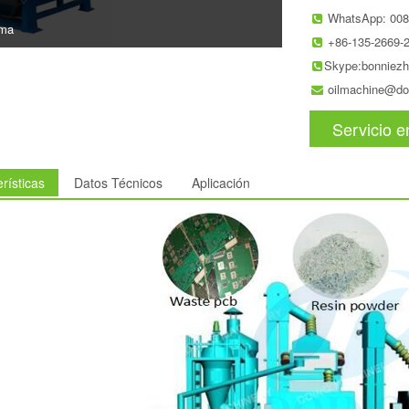
WhatsApp: 008
ima
+86-135-2669-
Skype:bonniez
oilmachine@do
Servicio e
rísticas
Datos Técnicos
Aplicación