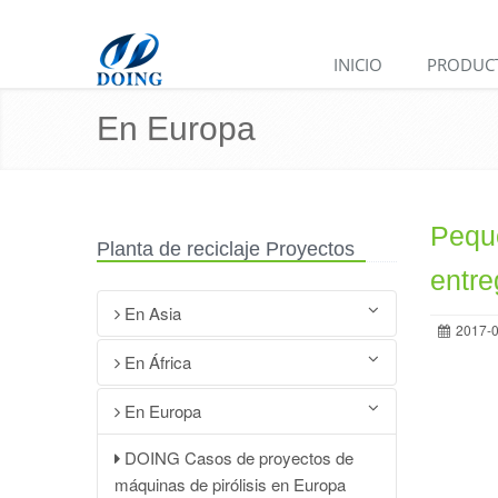
INICIO
PRODUC
En Europa
Peque
Planta de reciclaje Proyectos
entre
En Asia
2017-0
Instalación exitosa de un equipo de
En África
pirólisis de lodos de petróleo de 50
Planta de conversión de
En Europa
toneladas en China
neumáticos usados a diésel de
Dos equipos de pirólisis
DOING Casos de proyectos de
DOING en Sudáfrica
semicontinua de lodos de petróleo
máquinas de pirólisis en Europa
Sitio de operación de la máquina
DOING instalados en Malasia