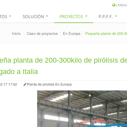
LENGU
TOS
SOLUCIÓN
PROYECTOS
P.P.F.F.
Inicio
/
Caso de proyectos
/
En Europa
/
Pequeña planta de 200-30
ña planta de 200-300kilo de pirólisis 
gado a Italia
2-17 17:42
Planta de pirolisis En Europa