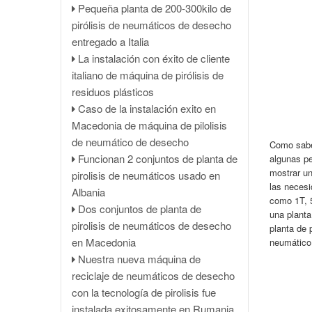
Pequeña planta de 200-300kilo de
de pirólisis de neumáticos DY-
Instalación de equipos para el
pirólisis de neumáticos de desecho
15TPD
proyecto de pirólisis de residuos
entregado a Italia
Proyecto de planta de refinería de
plásticos agrícolas en China
La instalación con éxito de cliente
aceite usado a diésel de 14TPD en
Planta de pirólisis de aceite de
italiano de máquina de pirólisis de
Ghana
neumáticos de 10 TPD instalada en
residuos plásticos
La instalación de la máquina de
Sri Lanka
Caso de la instalación exito en
pirólisis de neumáticos utilizado con
Máquina de pirólisis de plástico
Macedonia de máquina de pilolisis
éxito en Egipto
DOING de 15 TPD instalada en
de neumático de desecho
La instalación de máquina de
Como sabe
Jordania
Funcionan 2 conjuntos de planta de
algunas pe
pirólisis del neumático reciclado de
DOING instala en India un equipo
mostrar u
pirolisis de neumáticos usado en
residuos en Egipto
de pirólisis de neumáticos
las necesi
Albania
2 juegos de 10 toneladas de
totalmente continuo de 50 TPD
como 1T, 5
Dos conjuntos de planta de
instalación de la máquina de pirólisis
Planta de destilación de aceite
una planta
pirolisis de neumáticos de desecho
de neumáticos de desecho en
planta de p
usado de 1 tonelada instalada en
en Macedonia
neumático
Egipto
Tailandia
Nuestra nueva máquina de
Máquina de reciclaje de
8 conjuntos de plantas de pirólisis
reciclaje de neumáticos de desecho
nuemáticos de desecho en Nigeria
de lodos de petróleo instalados en
con la tecnología de pirolisis fue
China
instalada exitosamente en Rumania