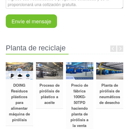
Envíe el mensaje
Planta de reciclaje
DOING
Proceso de
Precio de
Planta de
Residuos
pirólisis de
fábrica
pirólisis de
plásticos
plástico a
100KG-
neumáticos
para
aceite
50TPD
de desecho
alimentar
haciendo
máquina de
planta de
pirólisis
pirólisis a
la venta