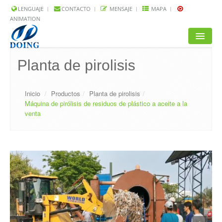
LENGUAJE
CONTACTO
MENSAJE
MAPA
ANIMATION
INICIO
Planta de pirolisis
PRODUCTOS
Inicio
/
Productos
/
Planta de pirolisis
/
SOLUCIÓN
Máquina de pirólisis de residuos de plástico a aceite a la
venta
PROYECTOS
P.P.F.F.
NOTICIAS
ACERCA DE NOSOTROS