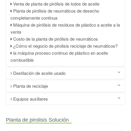
Venta de planta de pirólisis de lodos de aceite
Planta de pirólisis de neumáticos de desecho
completamente continua
Máquina de pirólisis de residuos de plástico a aceite a la
venta
Costo de la planta de pirólisis de neumáticos
¿Cómo el negocio de pirolisis reciclaje de neumáticos?
la máquina proceso continuo de plástico en aceite
combustible
Destilación de aceite usado
DOING Residuos plásticos para alimentar máquina de
Planta de reciclaje
pirólisis
La máquina de reciclaje los residuos de neumáticos a
Equipos auxiliares
Proceso de pirólisis de plástico a aceite
aceite
Precio de fábrica 100KG-50TPD haciendo planta de
Trituradora de neumáticos de residuos
El costo de máquina de reciclaje de neumáticos usados
pirólisis a la venta
Vieja máquina trituradora de neumáticos
para venta
Planta de pirolisis Solución
Planta de pirólisis de neumáticos de desecho
Máquina de envasado de los neumáticos
Línea de reciclaje de residuos de caucho
Venta de planta de pirólisis de lodos de aceite