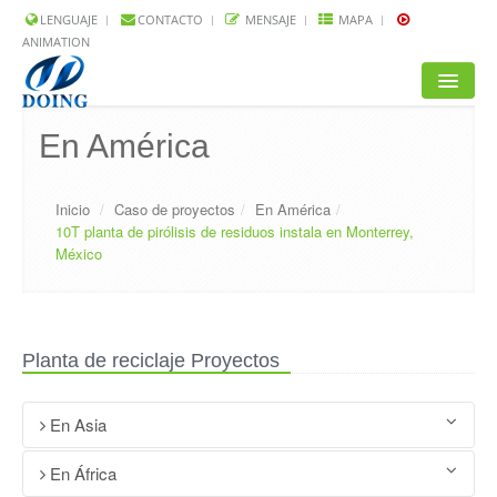
LENGUAJE
CONTACTO
MENSAJE
MAPA
ANIMATION
INICIO
En América
PRODUCTOS
Inicio
/
Caso de proyectos
/
En América
/
SOLUCIÓN
10T planta de pirólisis de residuos instala en Monterrey,
México
PROYECTOS
P.P.F.F.
Planta de reciclaje Proyectos
NOTICIAS
ACERCA DE NOSOTROS
En Asia
Instalación exitosa de un equipo de pirólisis de lodos de
En África