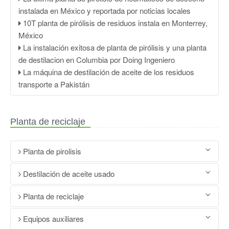
instalada en México y reportada por noticias locales
10T planta de pirólisis de residuos instala en Monterrey,
México
La instalación exitosa de planta de pirólisis y una planta
de destilacion en Columbia por Doing Ingeniero
La máquina de destilación de aceite de los residuos
transporte a Pakistán
Planta de reciclaje
Planta de pirolisis
DOING Residuos plásticos para alimentar máquina de
Destilación de aceite usado
pirólisis
DOING Residuos plásticos para alimentar máquina de
Planta de reciclaje
Proceso de pirólisis de plástico a aceite
pirólisis
Precio de fábrica 100KG-50TPD haciendo planta de
La máquina de reciclaje los residuos de neumáticos a
Equipos auxiliares
Proceso de pirólisis de plástico a aceite
pirólisis a la venta