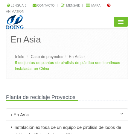
LENGUAJE
CONTACTO
MENSAJE
MAPA
ANIMATION
INICIO
En Asia
PRODUCTOS
Inicio
/
Caso de proyectos
/
En Asia
/
SOLUCIÓN
5 conjuntos de plantas de pirólisis de plástico semicontinuas
instaladas en China
PROYECTOS
P.P.F.F.
Planta de reciclaje Proyectos
NOTICIAS
ACERCA DE NOSOTROS
En Asia
Instalación exitosa de un equipo de pirólisis de lodos de